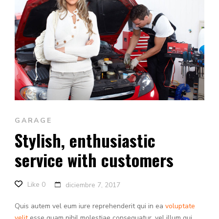
GARAGE
Stylish, enthusiastic
service with customers
Like
0
diciembre 7, 2017
Quis autem vel eum iure reprehenderit qui in ea
voluptate
velit
esse quam nihil molestiae consequatur, vel illum qui