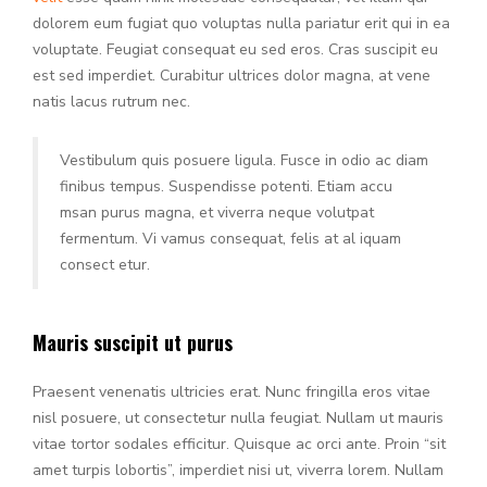
dolorem eum fugiat quo voluptas nulla pariatur erit qui in ea
voluptate. Feugiat consequat eu sed eros. Cras suscipit eu
est sed imperdiet. Curabitur ultrices dolor magna, at vene
natis lacus rutrum nec.
Vestibulum quis posuere ligula. Fusce in odio ac diam
finibus tempus. Suspendisse potenti. Etiam accu
msan purus magna, et viverra neque volutpat
fermentum. Vi vamus consequat, felis at al iquam
consect etur.
Mauris suscipit ut purus
Praesent venenatis ultricies erat. Nunc fringilla eros vitae
nisl posuere, ut consectetur nulla feugiat. Nullam ut mauris
vitae tortor sodales efficitur. Quisque ac orci ante. Proin “sit
amet turpis lobortis”, imperdiet nisi ut, viverra lorem. Nullam